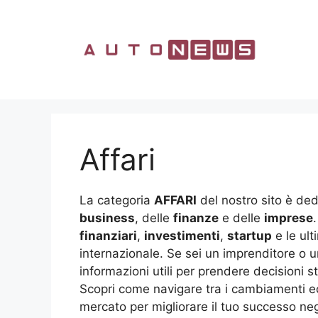
Vai
al
contenuto
Affari
La categoria
AFFARI
del nostro sito è ded
business
, delle
finanze
e delle
imprese
finanziari
,
investimenti
,
startup
e le ult
internazionale. Se sei un imprenditore o un
informazioni utili per prendere decisioni s
Scopri come navigare tra i cambiamenti ec
mercato per migliorare il tuo successo negl