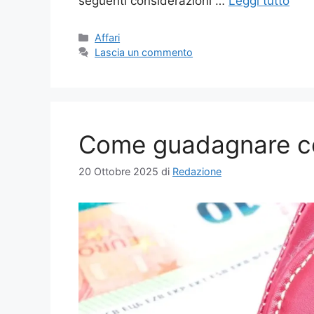
seguenti considerazioni …
Leggi tutto
Categorie
Affari
Lascia un commento
Come guadagnare c
20 Ottobre 2025
di
Redazione