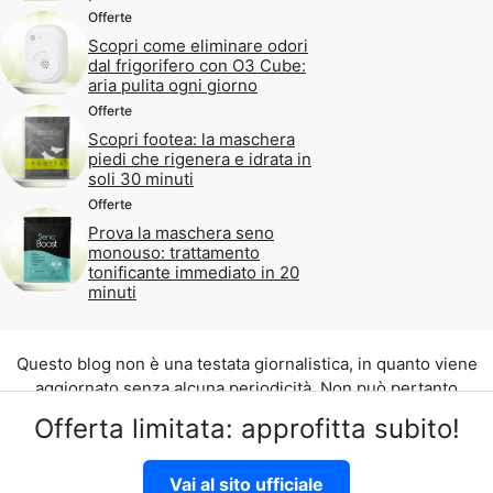
Offerte
Scopri come eliminare odori
dal frigorifero con O3 Cube:
aria pulita ogni giorno
Offerte
Scopri footea: la maschera
piedi che rigenera e idrata in
soli 30 minuti
Offerte
Prova la maschera seno
monouso: trattamento
tonificante immediato in 20
minuti
Questo blog non è una testata giornalistica, in quanto viene
aggiornato senza alcuna periodicità. Non può pertanto
considerarsi un prodotto editoriale ai sensi della legge n. 62
Offerta limitata: approfitta subito!
del 07.03.2001.
©2026 di Aliados Srl C.da Piana Romana snc, 90010 Lascari
Vai al sito ufficiale
(PA) P.IVA 07262700821